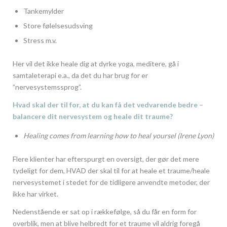
Tankemylder
Store følelsesudsving
Stress m.v.
Her vil det ikke heale dig at dyrke yoga, meditere, gå i
samtaleterapi e.a., da det du har brug for er
”nervesystemssprog”.
Hvad skal der til for, at du kan få det vedvarende bedre –
balancere dit nervesystem og heale dit traume?
Healing comes from learning how to heal yoursel (Irene Lyon)
Flere klienter har efterspurgt en oversigt, der gør det mere
tydeligt for dem, HVAD der skal til for at heale et traume/heale
nervesystemet i stedet for de tidligere anvendte metoder, der
ikke har virket.
Nedenstående er sat op i rækkefølge, så du får en form for
overblik, men at blive helbredt for et traume vil aldrig foregå