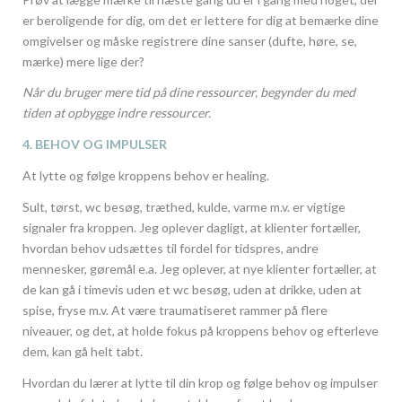
er beroligende for dig, om det er lettere for dig at bemærke dine
omgivelser og måske registrere dine sanser (dufte, høre, se,
mærke) mere lige der?
Når du bruger mere tid på dine ressourcer, begynder du med
tiden at opbygge indre ressourcer.
4. BEHOV OG IMPULSER
At lytte og følge kroppens behov er healing.
Sult, tørst, wc besøg, træthed, kulde, varme m.v. er vigtige
signaler fra kroppen. Jeg oplever dagligt, at klienter fortæller,
hvordan behov udsættes til fordel for tidspres, andre
mennesker, gøremål e.a. Jeg oplever, at nye klienter fortæller, at
de kan gå i timevis uden et wc besøg, uden at drikke, uden at
spise, fryse m.v. At være traumatiseret rammer på flere
niveauer, og det, at holde fokus på kroppens behov og efterleve
dem, kan gå helt tabt.
Hvordan du lærer at lytte til din krop og følge behov og impulser