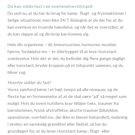
Du kan sidde fast i en overlevelsestilstand
Du ved nu, at du har du brug for kamp- flugt- og frysreaktioner i
farlige situationer, men ikke 24/7. Biologisk er de der for, at du
kan overleve en truende hændelse, og når det er overstået, at
du kan slappe af, og din krop kan komme sig.
Hele din organisme – dit immunsystem, hormoner, muskler,
hjerne, fordøjelse mv. – er
ikke
bygget til at leve i konstant
overlevelse. Hvis det er der, du befinder dig flere gange dagligt
eller konstant, bryder kroppen på et tidspunkt sammen, og du
bliver syg.
Hvorfor sidder du fast?
Vores samfund kører i et højt tempo på alle niveauer, og de
fleste har en fornemmelse af, at de skal være ”på” så meget som
muligt. Hvis du oveni nutidens krav tilføjer f.eks. traumer fra
barndommen, fysisk afstraffelse, akutte traumer (bilulykker,
operationer, overfald mv., der ikke er blevet behandlet), mobning
i skolen, en vanskelig graviditet eller fødsel, så har du
grundlaget for, at du lever i konstant kamp-, flugt- eller