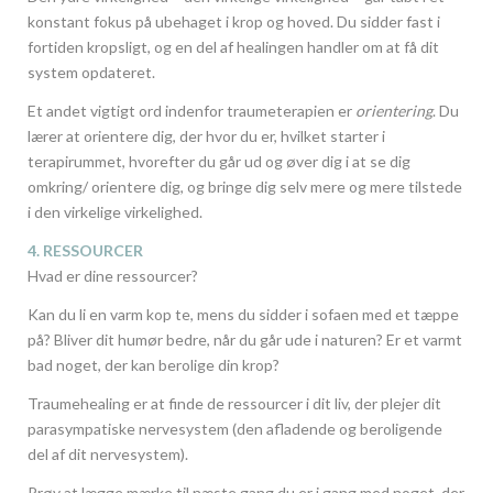
konstant fokus på ubehaget i krop og hoved. Du sidder fast i
fortiden kropsligt, og en del af healingen handler om at få dit
system opdateret.
Et andet vigtigt ord indenfor traumeterapien er
orientering
. Du
lærer at orientere dig, der hvor du er, hvilket starter i
terapirummet, hvorefter du går ud og øver dig i at se dig
omkring/ orientere dig, og bringe dig selv mere og mere tilstede
i den virkelige virkelighed.
4. RESSOURCER
Hvad er dine ressourcer?
Kan du li en varm kop te, mens du sidder i sofaen med et tæppe
på? Bliver dit humør bedre, når du går ude i naturen? Er et varmt
bad noget, der kan berolige din krop?
Traumehealing er at finde de ressourcer i dit liv, der plejer dit
parasympatiske nervesystem (den afladende og beroligende
del af dit nervesystem).
Prøv at lægge mærke til næste gang du er i gang med noget, der