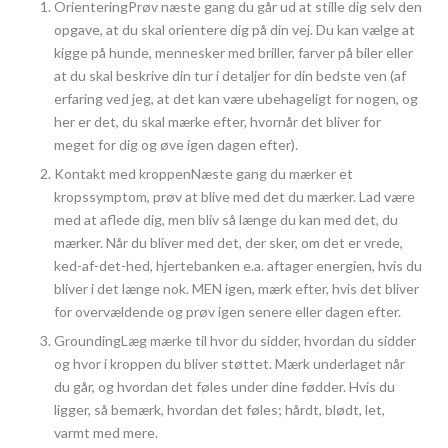
OrienteringPrøv næste gang du går ud at stille dig selv den
opgave, at du skal orientere dig på din vej. Du kan vælge at
kigge på hunde, mennesker med briller, farver på biler eller
at du skal beskrive din tur i detaljer for din bedste ven (af
erfaring ved jeg, at det kan være ubehageligt for nogen, og
her er det, du skal mærke efter, hvornår det bliver for
meget for dig og øve igen dagen efter).
Kontakt med kroppenNæste gang du mærker et
kropssymptom, prøv at blive med det du mærker. Lad være
med at aflede dig, men bliv så længe du kan med det, du
mærker. Når du bliver med det, der sker, om det er vrede,
ked-af-det-hed, hjertebanken e.a. aftager energien, hvis du
bliver i det længe nok. MEN igen, mærk efter, hvis det bliver
for overvældende og prøv igen senere eller dagen efter.
GroundingLæg mærke til hvor du sidder, hvordan du sidder
og hvor i kroppen du bliver støttet. Mærk underlaget når
du går, og hvordan det føles under dine fødder. Hvis du
ligger, så bemærk, hvordan det føles; hårdt, blødt, let,
varmt med mere.