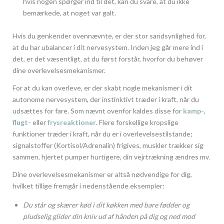
hvis nogen spørger ind til det, kan du svare, at du ikke
bemærkede, at noget var galt.
Hvis du genkender ovennævnte, er der stor sandsynlighed for,
at du har ubalancer i dit nervesystem. Inden jeg går mere ind i
det, er det væsentligt, at du først forstår, hvorfor du behøver
dine overlevelsesmekanismer.
For at du kan overleve, er der skabt nogle mekanismer i dit
autonome nervesystem, der instinktivt træder i kraft, når du
udsættes for fare. Som nævnt ovenfor kaldes disse for
kamp-
,
flugt-
eller
frysreaktioner
. Flere forskellige kropslige
funktioner træder i kraft, når du er i overlevelsestilstande;
signalstoffer (Kortisol/Adrenalin) frigives, muskler trækker sig
sammen, hjertet pumper hurtigere, din vejrtrækning ændres mv.
Dine overlevelsesmekanismer er altså nødvendige for dig,
hvilket tillige fremgår i nedenstående eksempler:
Du står og skærer kød i dit køkken med bare fødder og
pludselig glider din kniv ud af hånden på dig og ned mod