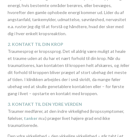
energi, hvis bestemte områder berøres, eller bevæges,
hvorefter den gamle ophobede energi kommer ud. Lider du af
angstanfald, tankemylder, udmattelse, søvnløshed, nervøsitet
e.a. ruster jeg dig til at forstå og håndtere, hvad der sker med
dig i hver enkelt kropsreaktion.
2. KONTAKT TIL DIN KROP
Traumesprog er kropssprog. Det vil aldrig være muligt at heale
et traume uden at du har et nært forhold til din krop. Når du
traumatiseres, kan kontakten til kroppen helt afskæres, og /eller
dit forhold til kroppen bliver præget af stort ubehag det meste
af tiden. I klinikken arbejdes der i små skridt, da mange føler
ubehag ved at skulle genetablere kontakten eller – for første
gang i livet – opstarte en kontakt med kroppen.
3. KONTAKT TIL DEN YDRE VERDEN
Traumer medfører, at den indre virkelighed (kropssymptomer,
følelser,
tanker
m.v.) præger livet højere grad end ikke
traumatiserede.
Den ydre virkelighed – den virkelige virkelighed – går tabt i et