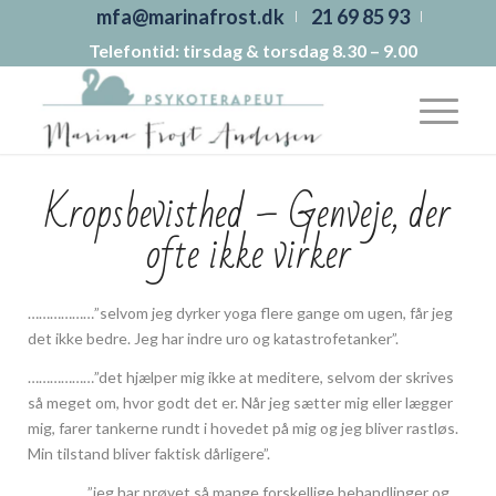
mfa@marinafrost.dk
21 69 85 93
Telefontid: tirsdag & torsdag 8.30 – 9.00
Kropsbevisthed – Genveje, der
ofte ikke virker
………………”selvom jeg dyrker yoga flere gange om ugen, får jeg
det ikke bedre. Jeg har indre uro og katastrofetanker”.
………………”det hjælper mig ikke at meditere, selvom der skrives
så meget om, hvor godt det er. Når jeg sætter mig eller lægger
mig, farer tankerne rundt i hovedet på mig og jeg bliver rastløs.
Min tilstand bliver faktisk dårligere”.
……………..”jeg har prøvet så mange forskellige behandlinger og