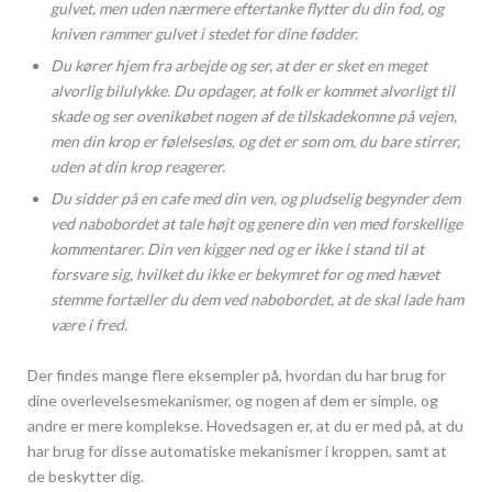
gulvet, men uden nærmere eftertanke flytter du din fod, og
kniven rammer gulvet i stedet for dine fødder.
Du kører hjem fra arbejde og ser, at der er sket en meget
alvorlig bilulykke. Du opdager, at folk er kommet alvorligt til
skade og ser ovenikøbet nogen af de tilskadekomne på vejen,
men din krop er følelsesløs, og det er som om, du bare stirrer,
uden at din krop reagerer.
Du sidder på en cafe med din ven, og pludselig begynder dem
ved nabobordet at tale højt og genere din ven med forskellige
kommentarer. Din ven kigger ned og er ikke i stand til at
forsvare sig, hvilket du ikke er bekymret for og med hævet
stemme fortæller du dem ved nabobordet, at de skal lade ham
være i fred.
Der findes mange flere eksempler på, hvordan du har brug for
dine overlevelsesmekanismer, og nogen af dem er simple, og
andre er mere komplekse. Hovedsagen er, at du er med på, at du
har brug for disse automatiske mekanismer i kroppen, samt at
de beskytter dig.