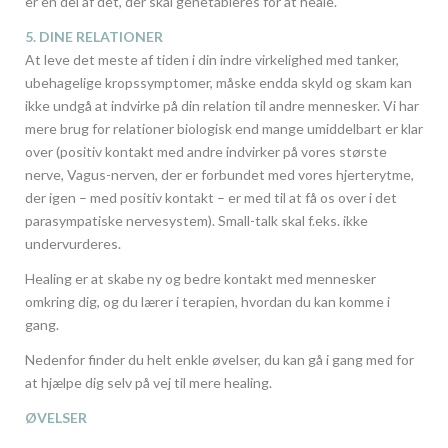
er en del af det, der skal genetableres for at heale.
5. DINE RELATIONER
At leve det meste af tiden i din indre virkelighed med tanker,
ubehagelige kropssymptomer, måske endda skyld og skam kan
ikke undgå at indvirke på din relation til andre mennesker. Vi har
mere brug for relationer biologisk end mange umiddelbart er klar
over (positiv kontakt med andre indvirker på vores største
nerve, Vagus-nerven, der er forbundet med vores hjerterytme,
der igen – med positiv kontakt – er med til at få os over i det
parasympatiske nervesystem). Small-talk skal f.eks. ikke
undervurderes.
Healing er at skabe ny og bedre kontakt med mennesker
omkring dig, og du lærer i terapien, hvordan du kan komme i
gang.
Nedenfor finder du helt enkle øvelser, du kan gå i gang med for
at hjælpe dig selv på vej til mere healing.
ØVELSER