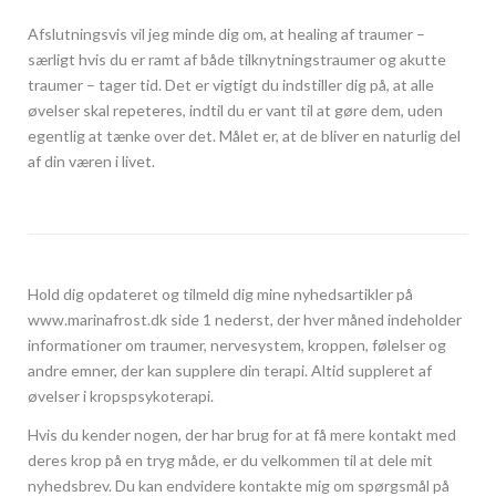
Afslutningsvis vil jeg minde dig om, at healing af traumer –
særligt hvis du er ramt af både tilknytningstraumer og akutte
traumer – tager tid. Det er vigtigt du indstiller dig på, at alle
øvelser skal repeteres, indtil du er vant til at gøre dem, uden
egentlig at tænke over det. Målet er, at de bliver en naturlig del
af din væren i livet.
Hold dig opdateret og tilmeld dig mine nyhedsartikler på
www.marinafrost.dk side 1 nederst, der hver måned indeholder
informationer om traumer, nervesystem, kroppen, følelser og
andre emner, der kan supplere din terapi. Altid suppleret af
øvelser i kropspsykoterapi.
Hvis du kender nogen, der har brug for at få mere kontakt med
deres krop på en tryg måde, er du velkommen til at dele mit
nyhedsbrev. Du kan endvidere kontakte mig om spørgsmål på