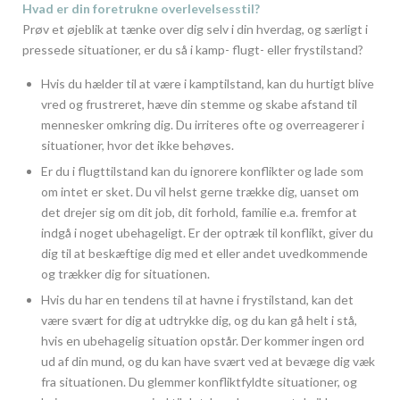
Hvad er din foretrukne overlevelsesstil?
Prøv et øjeblik at tænke over dig selv i din hverdag, og særligt i
pressede situationer, er du så i kamp- flugt- eller frystilstand?
Hvis du hælder til at være i kamptilstand, kan du hurtigt blive
vred og frustreret, hæve din stemme og skabe afstand til
mennesker omkring dig. Du irriteres ofte og overreagerer i
situationer, hvor det ikke behøves.
Er du i flugttilstand kan du ignorere konflikter og lade som
om intet er sket. Du vil helst gerne trække dig, uanset om
det drejer sig om dit job, dit forhold, familie e.a. fremfor at
indgå i noget ubehageligt. Er der optræk til konflikt, giver du
dig til at beskæftige dig med et eller andet uvedkommende
og trækker dig for situationen.
Hvis du har en tendens til at havne i frystilstand, kan det
være svært for dig at udtrykke dig, og du kan gå helt i stå,
hvis en ubehagelig situation opstår. Der kommer ingen ord
ud af din mund, og du kan have svært ved at bevæge dig væk
fra situationen. Du glemmer konfliktfyldte situationer, og