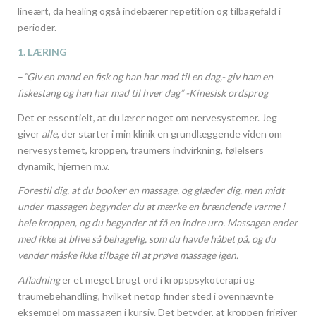
lineært, da healing også indebærer repetition og tilbagefald i
perioder.
1. LÆRING
–
”Giv en mand en fisk og han har mad til en dag,- giv ham en
fiskestang og han har mad til hver dag” -Kinesisk ordsprog
Det er essentielt, at du lærer noget om nervesystemer. Jeg
giver
alle
, der starter i min klinik en grundlæggende viden om
nervesystemet, kroppen, traumers indvirkning, følelsers
dynamik, hjernen m.v.
Forestil dig, at du booker en massage, og glæder dig, men midt
under massagen begynder du at mærke en brændende varme i
hele kroppen, og du begynder at få en indre uro. Massagen ender
med ikke at blive så behagelig, som du havde håbet på, og du
vender måske ikke tilbage til at prøve massage igen.
Afladning
er et meget brugt ord i kropspsykoterapi og
traumebehandling, hvilket netop finder sted i ovennævnte
eksempel om massagen i kursiv. Det betyder, at kroppen frigiver