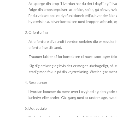
At spørge din krop ”Hvordan har du det i dag?” og ”H
følge din krops impulser: at drikke, spise, gå på wc, hvil
Er du vokset op i et dysfunktionelt miljø, hvor der ikke 
hysterisk e.a. bliver kontakten med kroppen afbrudt, 
Orientering
At orientere dig rundt i verden omkring dig er reguler
orienteringstilstand.
Traumer lukker af for kontakten til nuet samt øger fo
Kig dig omkring og hvis det er meget ubehageligt, så st
stadig med fokus på din vejrtrækning. Øvelse gør mest
Ressourcer
Hvordan kommer du mere over i tryghed og den gode del 
kæledyr eller andet. Gå i gang med at undersøge, hvad de
Det sociale