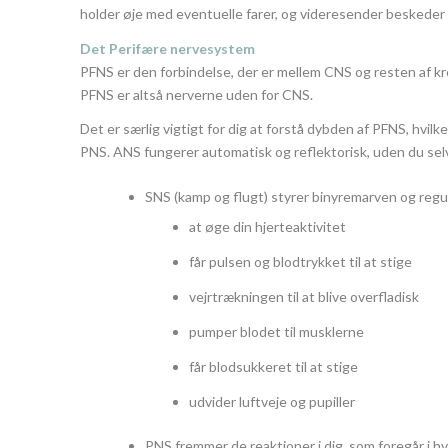
holder øje med eventuelle farer, og videresender beskeder til
Det Perifære nervesystem
PFNS er den forbindelse, der er mellem CNS og resten af k
PFNS er altså nerverne uden for CNS.
Det er særlig vigtigt for dig at forstå dybden af PFNS, hvi
PNS. ANS fungerer automatisk og reflektorisk, uden du selv
SNS (kamp og flugt) styrer binyremarven og regule
at øge din hjerteaktivitet
får pulsen og blodtrykket til at stige
vejrtrækningen til at blive overfladisk
pumper blodet til musklerne
får blodsukkeret til at stige
udvider luftveje og pupiller
PNS fremmer de reaktioner i dig, som foregår i hv