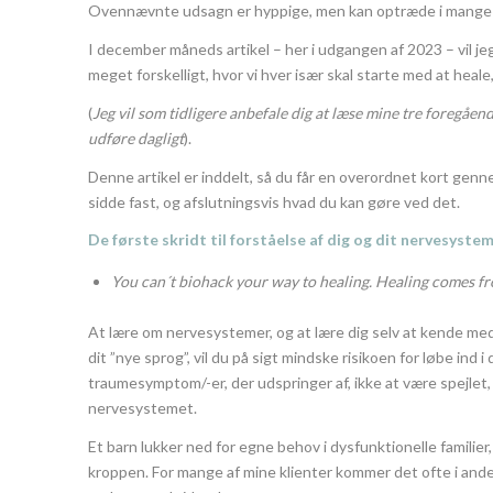
Ovennævnte udsagn er hyppige, men kan optræde i mange f
I december måneds artikel – her i udgangen af 2023 – vil jeg
meget forskelligt, hvor vi hver især skal starte med at heale, 
(
Jeg vil som tidligere anbefale dig at læse mine tre foregåen
udføre dagligt
).
Denne artikel er inddelt, så du får en overordnet kort genn
sidde fast, og afslutningsvis hvad du kan gøre ved det.
De første skridt til forståelse af dig og dit nervesyste
You can´t biohack your way to healing. Healing comes f
At lære om nervesystemer, og at lære dig selv at kende med 
dit ”nye sprog”, vil du på sigt mindske risikoen for løbe ind
traumesymptom/-er, der udspringer af, ikke at være spejlet, mø
nervesystemet.
Et barn lukker ned for egne behov i dysfunktionelle familie
kroppen. For mange af mine klienter kommer det ofte i anden