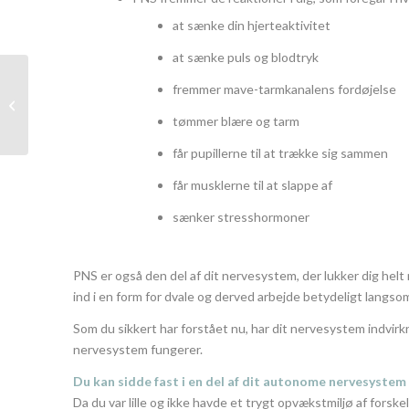
at sænke din hjerteaktivitet
at sænke puls og blodtryk
fremmer mave-tarmkanalens fordøjelse
Kropsbevidsthed, genveje, der ofte
ikke virker!
tømmer blære og tarm
får pupillerne til at trække sig sammen
får musklerne til at slappe af
sænker stresshormoner
PNS er også den del af dit nervesystem, der lukker dig helt n
ind i en form for dvale og derved arbejde betydeligt langso
Som du sikkert har forstået nu, har dit nervesystem indvirkni
nervesystem fungerer.
Du kan sidde fast i en del af dit autonome nervesystem
Da du var lille og ikke havde et trygt opvækstmiljø af forskel