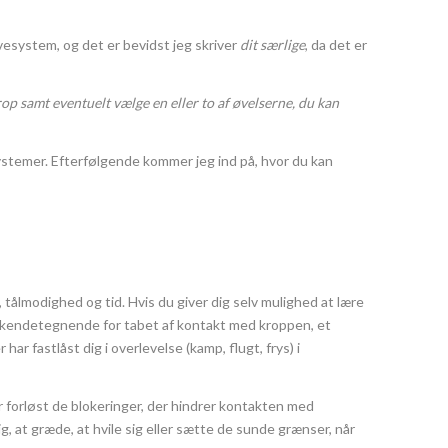
esystem, og det er bevidst jeg skriver
dit særlige
, da det er
krop samt eventuelt vælge en eller to af øvelserne, du kan
systemer. Efterfølgende kommer jeg ind på, hvor du kan
tålmodighed og tid. Hvis du giver dig selv mulighed at lære
ne er kendetegnende for tabet af kontakt med kroppen, et
ar fastlåst dig i overlevelse (kamp, flugt, frys) i
r forløst de blokeringer, der hindrer kontakten med
 at græde, at hvile sig eller sætte de sunde grænser, når