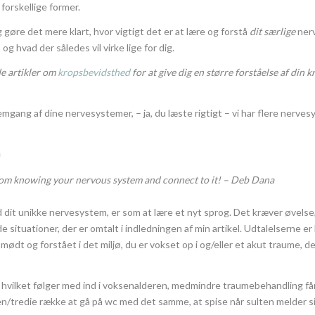
orskellige former.
 gøre det mere klart, hvor vigtigt det er at lære og forstå
dit særlige
nerv
og hvad der således vil virke lige for dig.
de artikler om
kropsbevidsthed
for at give dig en større forståelse af din 
emgang af dine nervesystemer, – ja, du læste rigtigt – vi har flere nerve
m
rom knowing your nervous system and connect to it! – Deb Dana
dit unikke nervesystem, er som at lære et nyt sprog. Det kræver øvelse, 
 i de situationer, der er omtalt i indledningen af min artikel. Udtalelser
dt og forstået i det miljø, du er vokset op i og/eller et akut traume, der h
r, hvilket følger med ind i voksenalderen, medmindre traumebehandling få
/tredie række at gå på wc med det samme, at spise når sulten melder sig,