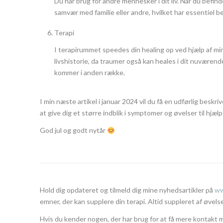
Du har brug for andre mennesker i dit liv. Når du befin
samvær med familie eller andre, hvilket har essentiel be
Terapi
I terapirummet speedes din healing op ved hjælp af min v
livshistorie, da traumer også kan heales i dit nuværende
kommer i anden række.
I min næste artikel i januar 2024 vil du få en udførlig beskriv
at give dig et større indblik i symptomer og øvelser til hjælp 
God jul og godt nytår
Hold dig opdateret og tilmeld dig mine nyhedsartikler på
ww
emner, der kan supplere din terapi. Altid suppleret af øvels
Hvis du kender nogen, der har brug for at få mere kontakt 