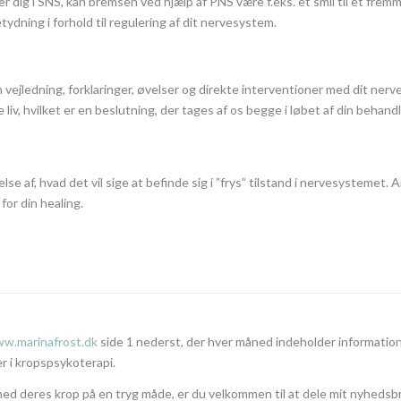
der dig i SNS, kan bremsen ved hjælp af PNS være f.eks. et smil til et fre
tydning i forhold til regulering af dit nervesystem.
ejledning, forklaringer, øvelser og direkte interventioner med dit nervesy
 liv, hvilket er en beslutning, der tages af os begge i løbet af din behan
else af, hvad det vil sige at befinde sig i ”frys” tilstand i nervesystemet. A
for din healing.
w.marinafrost.dk
side 1 nederst, der hver måned indeholder informatio
er i kropspsykoterapi.
med deres krop på en tryg måde, er du velkommen til at dele mit nyhedsb