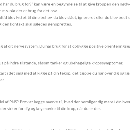
vad har du brug for?” kan være en begyndelse til at give kroppen den n
e m.v. når der er brug for det osv.
altid blev lyttet til dine behov, du blev slået, ignoreret eller du blev be
og den kontakt skal således genoprettes.
ing af dit nervesystem. Du har brug for at opbygge positive orienterings
kus på indre tilstande, såsom tanker og ubehagelige kropssymptomer.
art i det små med at kigge på din tekop, det tæppe du har over dig og læ
er.
af PNS? Prøv at lægge mærke til, hvad der beroliger dig mere i din hverd
r virker for dig og læg mærke til din krop, når du er der.