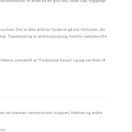
mmed menneske, et kram fra en god ven, small-talk, hyggeligt
stem. Det er ikke altid en fordel at gå ind i historien, din
dling. Traumesprog er altid kropssprog, hvorfor samtale ofte
rtiklens overskrift er ”Funktional freeze” og jeg ser frem til
ner om traumer, nervesystem, kroppen, følelser og andre
rev.