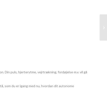
HV
. Din puls, hjerterytme, vejrtrækning, fordøjelse m.v. vil gå
forstå, som du er igang med nu, hvordan dit autonome