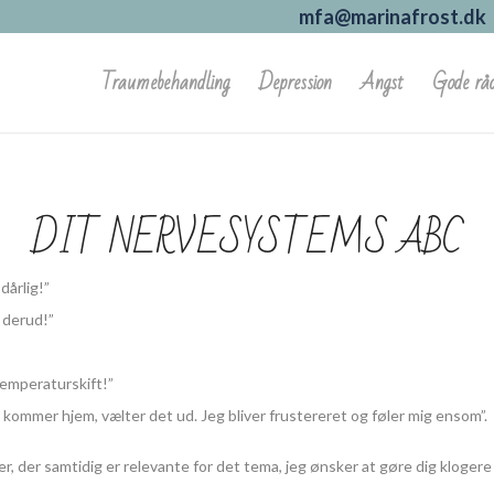
mfa@marinafrost.dk
Traumebehandling
Depression
Angst
Gode rå
DIT NERVESYSTEMS ABC
dårlig!”
e derud!”
temperaturskift!”
å kommer hjem, vælter det ud. Jeg bliver frustereret og føler mig ensom”.
nter, der samtidig er relevante for det tema, jeg ønsker at gøre dig klog