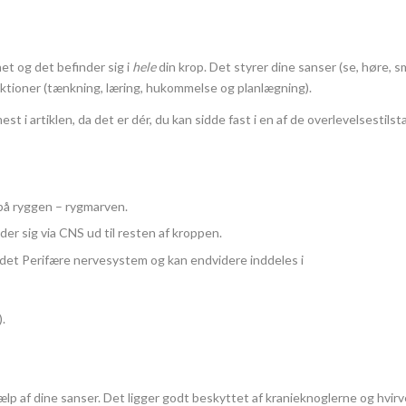
t og det befinder sig i
hele
din krop. Det styrer dine sanser (se, høre, sm
ktioner (tænkning, læring, hukommelse og planlægning).
i artiklen, da det er dér, du kan sidde fast i en af de overlevelsestilstan
 på ryggen – rygmarven.
nder sig via CNS ud til resten af kroppen.
 det Perifære nervesystem og kan endvidere inddeles i
.
hjælp af dine sanser. Det ligger godt beskyttet af kranieknoglerne og hvi