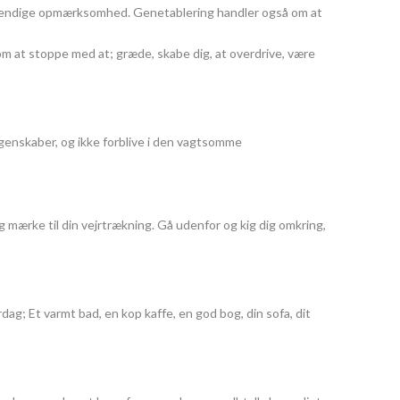
ødvendige opmærksomhed. Genetablering handler også om at
dt om at stoppe med at; græde, skabe dig, at overdrive, være
egenskaber, og ikke forblive i den vagtsomme
g mærke til din vejrtrækning. Gå udenfor og kig dig omkring,
ag; Et varmt bad, en kop kaffe, en god bog, din sofa, dit