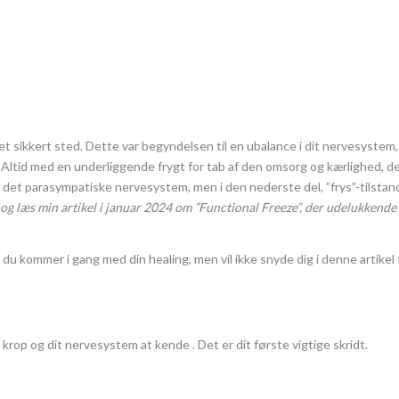
et sikkert sted. Dette var begyndelsen til en ubalance i dit nervesystem
. Altid med en underliggende frygt for tab af den omsorg og kærlighed, der
det parasympatiske nervesystem, men i den nederste del, ”frys”-tilstande
og læs min artikel i januar 2024 om ”Functional Freeze”, der udelukkend
dan du kommer i gang med din healing, men vil ikke snyde dig i denne artike
 krop og dit nervesystem at kende . Det er dit første vigtige skridt.