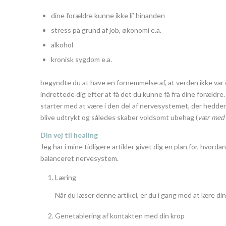
dine forældre kunne ikke li’ hinanden
stress på grund af job, økonomi e.a.
alkohol
kronisk sygdom e.a.
begyndte du at have en fornemmelse af, at verden ikke var 
indrettede dig efter at få det du kunne få fra dine forældre
starter med at være i den del af nervesystemet, der hedder 
blive udtrykt og således skaber voldsomt ubehag (
vær med 
Din vej til healing
Jeg har i mine tidligere artikler givet dig en plan for, hvor
balanceret nervesystem.
Læring
Når du læser denne artikel, er du i gang med at lære din
Genetablering af kontakten med din krop