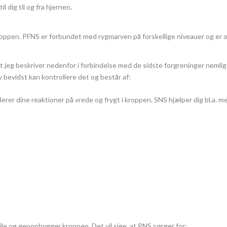
 dig til og fra hjernen.
roppen. PFNS er forbundet med rygmarven på forskellige niveauer og er
lket jeg beskriver nedenfor i forbindelse med de sidste forgreninger ne
 bevidst kan kontrollere det og består af:
rer dine reaktioner på vrede og frygt i kroppen. SNS hjælper dig bl.a. m
ile og genopbygger kroppen. Det vil sige, at PNS sørger for;