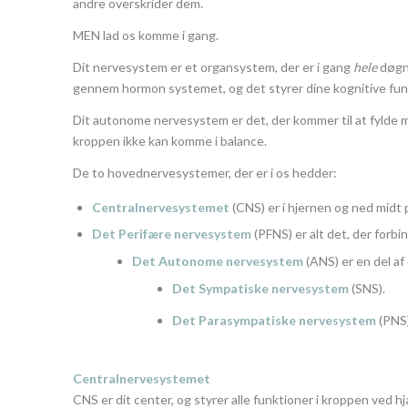
andre overskrider dem.
MEN lad os komme i gang.
Dit nervesystem er et organsystem, der er i gang
hele
døgne
gennem hormon systemet, og det styrer dine kognitive fun
Dit autonome nervesystem er det, der kommer til at fylde mest 
kroppen ikke kan komme i balance.
De to hovednervesystemer, der er i os hedder:
Centralnervesystemet
(CNS) er i hjernen og ned midt
Det Perifære nervesystem
(PFNS) er alt det, der forbi
Det Autonome nervesystem
(ANS) er en del af
Det Sympatiske nervesystem
(SNS).
Det Parasympatiske nervesystem
(PNS)
Centralnervesystemet
CNS er dit center, og styrer alle funktioner i kroppen ved 