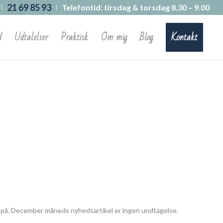
21 69 85 93
Telefontid: tirsdag & torsdag 8.30 – 9.00
d
Udtalelser
Praktisk
Om mig
Blog
Kontakt
ere på. December måneds nyhedsartikel er ingen undtagelse.