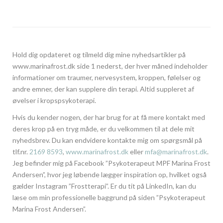
Hold dig opdateret og tilmeld dig mine nyhedsartikler på
www.marinafrost.dk side 1 nederst, der hver måned indeholder
informationer om traumer, nervesystem, kroppen, følelser og
andre emner, der kan supplere din terapi. Altid suppleret af
øvelser i kropspsykoterapi.
Hvis du kender nogen, der har brug for at få mere kontakt med
deres krop på en tryg måde, er du velkommen til at dele mit
nyhedsbrev. Du kan endvidere kontakte mig om spørgsmål på
tlf.nr.
2169 8593
,
www.marinafrost.dk
eller
mfa@marinafrost.dk
.
Jeg befinder mig på Facebook ”Psykoterapeut MPF Marina Frost
Andersen”, hvor jeg løbende lægger inspiration op, hvilket også
gælder Instagram ”Frostterapi”. Er du tit på LinkedIn, kan du
læse om min professionelle baggrund på siden ”Psykoterapeut
Marina Frost Andersen”.