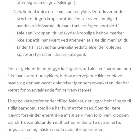
uhensigtsmæssige afviklinger).
Du lider af indre uro samt tankemylder. Derudover er der
stort set ingen kropskontakt. Det er svært for dig at
mærke kulde/varme, du har stort set ingen kontakt til
følelser i kroppen, du udskyder kropslige behov, mærker
ikke appetit, har svært ved grænser, at sige din mening, du
falder tit i staver, har uvirkelighedsfølelse (der opleves
spiseforstyrrelser i denne kategori).
Det er gældende for begge kategorier, at følelser i barndommen
ikke har kunnet udtrykkes, behov overvejende ikke er blevet
mødt, og der har været oplevelser igennem opvæksten, der har
været for overvældende for nervesystemet.
I begge kategorier er der tillige følelser, der ligger helt tilbage til
tidlig barndom, som ikke har kunnet forløses. Som tidligere
nævnt forsvinder energi ikke af sig selv, men forbliver i kroppen,
og når freeze tilstanden indtræffer, er der ofte dyb smerte,
angst, raseri og måske endda rædsel nedenunder.