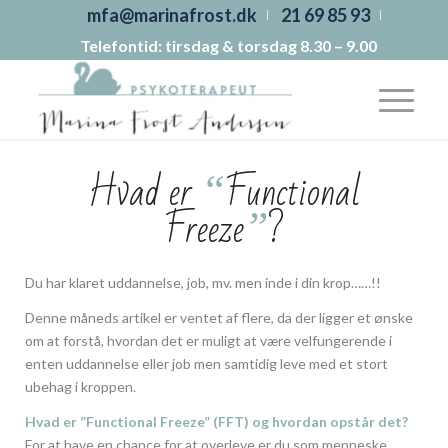
mfa@marinafrost.dk
21 69 85 93
Telefontid: tirsdag & torsdag 8.30 – 9.00
Hvad er
Functional
“
Freeze
?
”
Du har klaret uddannelse, job, mv. men inde i din krop……!!
Denne måneds artikel er ventet af flere, da der ligger et ønske
om at forstå, hvordan det er muligt at være velfungerende i
enten uddannelse eller job men samtidig leve med et stort
ubehag i kroppen.
Hvad er ”Functional Freeze” (FFT) og hvordan opstår det?
For at have en chance for at overleve er du som menneske