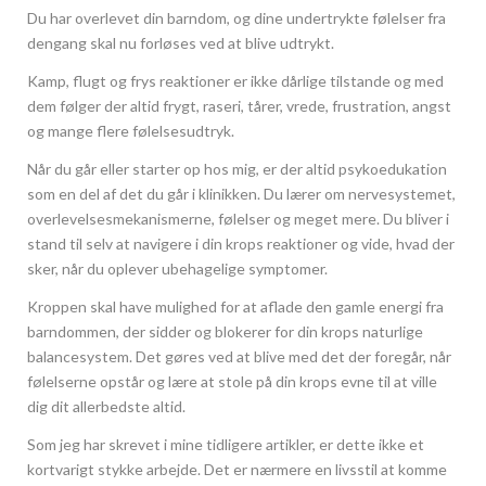
Du har overlevet din barndom, og dine undertrykte følelser fra
dengang skal nu forløses ved at blive udtrykt.
Kamp, flugt og frys reaktioner er ikke dårlige tilstande og med
dem følger der altid frygt, raseri, tårer, vrede, frustration, angst
og mange flere følelsesudtryk.
Når du går eller starter op hos mig, er der altid psykoedukation
som en del af det du går i klinikken. Du lærer om nervesystemet,
overlevelsesmekanismerne, følelser og meget mere. Du bliver i
stand til selv at navigere i din krops reaktioner og vide, hvad der
sker, når du oplever ubehagelige symptomer.
Kroppen skal have mulighed for at aflade den gamle energi fra
barndommen, der sidder og blokerer for din krops naturlige
balancesystem. Det gøres ved at blive med det der foregår, når
følelserne opstår og lære at stole på din krops evne til at ville
dig dit allerbedste altid.
Som jeg har skrevet i mine tidligere artikler, er dette ikke et
kortvarigt stykke arbejde. Det er nærmere en livsstil at komme