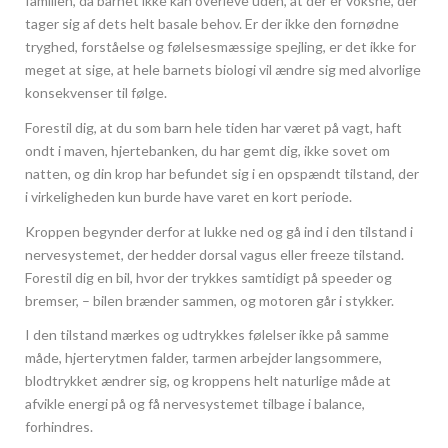
familien, da barnet ikke kan overleve uden, at der er voksne, der
tager sig af dets helt basale behov. Er der ikke den fornødne
tryghed, forståelse og følelsesmæssige spejling, er det ikke for
meget at sige, at hele barnets biologi vil ændre sig med alvorlige
konsekvenser til følge.
Forestil dig, at du som barn hele tiden har været på vagt, haft
ondt i maven, hjertebanken, du har gemt dig, ikke sovet om
natten, og din krop har befundet sig i en opspændt tilstand, der
i virkeligheden kun burde have varet en kort periode.
Kroppen begynder derfor at lukke ned og gå ind i den tilstand i
nervesystemet, der hedder dorsal vagus eller freeze tilstand.
Forestil dig en bil, hvor der trykkes samtidigt på speeder og
bremser, – bilen brænder sammen, og motoren går i stykker.
I den tilstand mærkes og udtrykkes følelser ikke på samme
måde, hjerterytmen falder, tarmen arbejder langsommere,
blodtrykket ændrer sig, og kroppens helt naturlige måde at
afvikle energi på og få nervesystemet tilbage i balance,
forhindres.