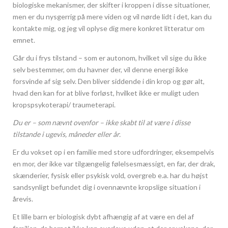
biologiske mekanismer, der skifter i kroppen i disse situationer,
men er du nysgerrig på mere viden og vil nørde lidt i det, kan du
kontakte mig, og jeg vil oplyse dig mere konkret litteratur om
emnet.
Går du i frys tilstand – som er autonom, hvilket vil sige du ikke
selv bestemmer, om du havner der, vil denne energi ikke
forsvinde af sig selv. Den bliver siddende i din krop og gør alt,
hvad den kan for at blive forløst, hvilket ikke er muligt uden
kropspsykoterapi/ traumeterapi.
Du er – som nævnt ovenfor – ikke skabt til at være i disse
tilstande i ugevis, måneder eller år.
Er du vokset op i en familie med store udfordringer, eksempelvis
en mor, der ikke var tilgængelig følelsesmæssigt, en far, der drak,
skænderier, fysisk eller psykisk vold, overgreb e.a. har du højst
sandsynligt befundet dig i ovennævnte kropslige situation i
årevis.
Et lille barn er biologisk dybt afhængig af at være en del af