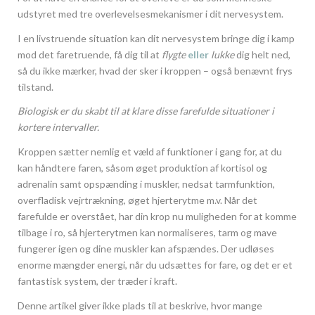
udstyret med tre overlevelsesmekanismer i dit nervesystem.
I en livstruende situation kan dit nervesystem bringe dig i kamp
mod det faretruende, få dig til at
flygte
eller
lukke
dig helt ned,
så du ikke mærker, hvad der sker i kroppen – også benævnt frys
tilstand.
Biologisk er du skabt til at klare disse farefulde situationer i
kortere intervaller.
Kroppen sætter nemlig et væld af funktioner i gang for, at du
kan håndtere faren, såsom øget produktion af kortisol og
adrenalin samt opspænding i muskler, nedsat tarmfunktion,
overfladisk vejrtrækning, øget hjerterytme m.v. Når det
farefulde er overstået, har din krop nu muligheden for at komme
tilbage i ro, så hjerterytmen kan normaliseres, tarm og mave
fungerer igen og dine muskler kan afspændes. Der udløses
enorme mængder energi, når du udsættes for fare, og det er et
fantastisk system, der træder i kraft.
Denne artikel giver ikke plads til at beskrive, hvor mange