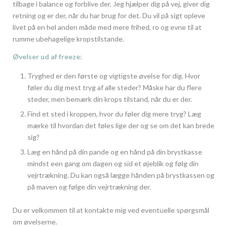
tilbage i balance og forblive der. Jeg hjælper dig på vej, giver dig
retning og er der, når du har brug for det. Du vil på sigt opleve
livet på en hel anden måde med mere frihed, ro og evne til at
rumme ubehagelige kropstilstande.
Øvelser ud af freeze:
Tryghed er den første og vigtigste øvelse for dig. Hvor
føler du dig mest tryg af alle steder? Måske har du flere
steder, men bemærk din krops tilstand, når du er der.
Find et sted i kroppen, hvor du føler dig mere tryg? Læg
mærke til hvordan det føles lige der og se om det kan brede
sig?
Læg en hånd på din pande og en hånd på din brystkasse
mindst een gang om dagen og sid et øjeblik og følg din
vejrtrækning. Du kan også lægge hånden på brystkassen og
på maven og følge din vejrtrækning der.
Du er velkommen til at kontakte mig ved eventuelle spørgsmål
om øvelserne.