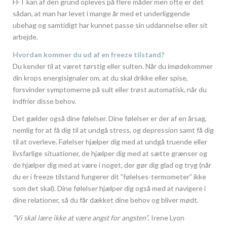
FFT kan af den grund opleves på flere måder men ofte er det
sådan, at man har levet i mange år med et underliggende
ubehag og samtidigt har kunnet passe sin uddannelse eller sit
arbejde.
Hvordan kommer du ud af en freeze tilstand?
Du kender til at været tørstig eller sulten. Når du imødekommer
din krops energisignaler om, at du skal drikke eller spise,
forsvinder symptomerne på sult eller trøst automatisk, når du
indfrier disse behov.
Det gælder også dine følelser. Dine følelser er der af en årsag,
nemlig for at få dig til at undgå stress, og depression samt få dig
til at overleve. Følelser hjælper dig med at undgå truende eller
livsfarlige situationer, de hjælper dig med at sætte grænser og
de hjælper dig med at være i noget, der gør dig glad og tryg (når
du er i freeze tilstand fungerer dit ”følelses-termometer” ikke
som det skal). Dine følelser hjælper dig også med at navigere i
dine relationer, så du får dækket dine behov og bliver mødt.
“Vi skal lære ikke at være angst for angsten”
, Irene Lyon