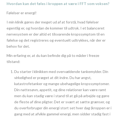
Hvordan kan det føles i kroppen at være i FFT som voksen?
Følelser er energi!
I min klinik gøres der meget ud af at forstå, hvad følelser
egentlig er, og hvordan de kommer til udtryk. I et balanceret
nervesystem er der altid et tilsvarende kropssymptom til en
følelse og det registreres og eventuelt udtrykkes, når der er
behov for det.
Min erfaring er, at du kan befinde dig på to måder i freeze
tilstand:
Du starter i klinikken med overvældende tankemylder. Din
virkelighed er præget at dit indre. Du har angst,
katastrofetanker og mange ubehagelige kropssymptomer.
Din nattesøvn, appetit, og dine relationer kan være ramt
men du kan stadig være i stand til at gå på arbejde og gøre
de fleste af dine pligter. Det er svært at sætte grænser, og
du overforbruger din energi stort set hver dag (kroppen er i
gang med at afvikle gammel energi, men sidder stadig fast i