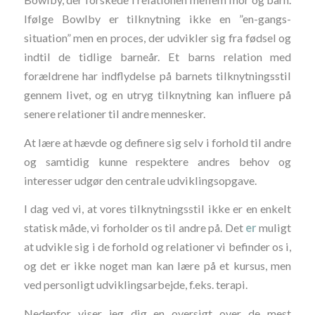
Ifølge Bowlby er tilknytning ikke en ”en-gangs-
situation” men en proces, der udvikler sig fra fødsel og
indtil de tidlige barneår. Et barns relation med
forældrene har indflydelse på barnets tilknytningsstil
gennem livet, og en utryg tilknytning kan influere på
senere relationer til andre mennesker.
At lære at hævde og definere sig selv i forhold til andre
og samtidig kunne respektere andres behov og
interesser udgør den centrale udviklingsopgave.
I dag ved vi, at vores tilknytningsstil ikke er en enkelt
statisk måde, vi forholder os til andre på. Det
er
muligt
at udvikle sig i de forhold og relationer vi befinder os i,
og det er ikke noget man kan lære på et kursus, men
ved personligt udviklingsarbejde, f.eks. terapi.
Nedenfor viser jeg dig en oversigt over de mest