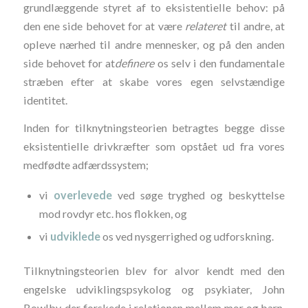
grundlæggende styret af to eksistentielle behov: på
den ene side behovet for at være
relateret
til andre, at
opleve nærhed til andre mennesker, og på den anden
side behovet for at
definere
os selv i den fundamentale
stræben efter at skabe vores egen selvstændige
identitet.
Inden for tilknytningsteorien betragtes begge disse
eksistentielle drivkræfter som opstået ud fra vores
medfødte adfærdssystem;
vi
overlevede
ved søge tryghed og beskyttelse
mod rovdyr etc. hos flokken, og
vi
udviklede
os ved nysgerrighed og udforskning.
Tilknytningsteorien blev for alvor kendt med den
engelske udviklingspsykolog og psykiater, John
Bowlby, der forskede i relationen mellem mor og barn.