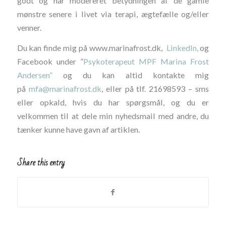
godt og har modereret betydningen af de gamle
mønstre senere i livet via terapi, ægtefælle og/eller
venner.
Du kan finde mig på www.marinafrost.dk,
LinkedIn,
og
Facebook under ”
Psykoterapeut MPF Marina Frost
Andersen”
og du kan altid kontakte mig
på
mfa@marinafrost.dk
, eller på tlf. 21698593 – sms
eller opkald, hvis du har spørgsmål, og du er
velkommen til at dele min nyhedsmail med andre, du
tænker kunne have gavn af artiklen.
Share this entry