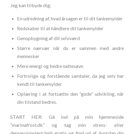
Jeg kan tilbyde dig;
En udredning af, hvad årsagen er til dit tankemylder
Redskaber til at håndtere dit tankemylder
Genopbygning af dit selvværd
Større nærvær når du er sammen med andre
mennesker
Mere energi og bedre nattesøvn
Fortrolige og forstående samtaler, da jeg selv har
kendt til tankemylder
Oplæring i at fortsætte den ”gode” udvikling, når
din tilstand bedres.
START HER: Gå ind på min hjemmeside
”marinafrost.dk” og tag min stress- eller
depressionstest helt gratis og find ud af, hvordan din