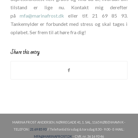
tilstand er lige nu. Kontakt mig derefter
på
mfa@marinafrost.dk
eller tlf. 21 69 85 93.
Tankemylder er forbundet med stress og skal tages i
opløbet. Ser frem til at høre fra dig!
Share this entry
MARINA FROST ANDERSEN, NØRREGADE 41, 1. SAL, 1165 KØBENHAVN K -
TELEFON:
21 69 85 93
// Telefontid tirsdag & torsdag 8.30 - 9.00 - E-MAIL:
MFA@MARINAFROST.DK
- CVR. nr. 36 16 93 46