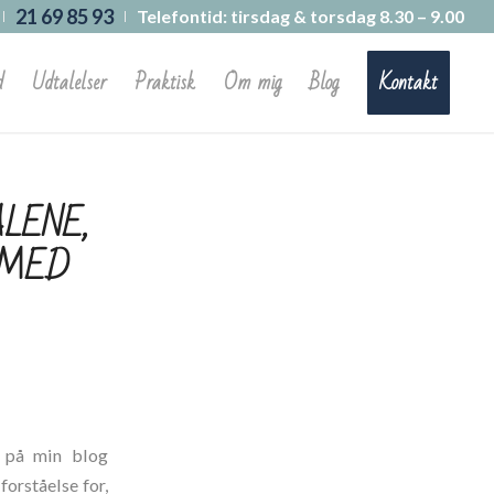
21 69 85 93
Telefontid: tirsdag & torsdag 8.30 – 9.00
d
Udtalelser
Praktisk
Om mig
Blog
Kontakt
LENE,
 MED
 på min blog
forståelse for,