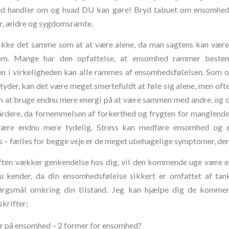
d handler om og hvad DU kan gøre! Bryd tabuet om ensomhed,
er, ældre og sygdomsramte.
kke det samme som at at være alene, da man sagtens kan være
om. Mange har den opfattelse, at ensomhed rammer beste
n i virkeligheden kan alle rammes af ensomhedsfølelsen. Som o
tyder, kan det være meget smertefuldt at føle sig alene, men oft
m at bruge endnu mere energi på at være sammen med andre, og d
rdere, da fornemmelsen af forkerthed og frygten for manglende
være endnu mere tydelig. Stress kan medføre ensomhed og
s – fælles for begge veje er de meget ubehagelige symptomer, der
ften vækker genkendelse hos dig, vil den kommende uge være en
du kender, da din ensomhedsfølelse sikkert er omfattet af ta
ørgsmål omkring din tilstand. Jeg kan hjælpe dig de komm
krifter;
 på ensomhed – 2 former for ensomhed?