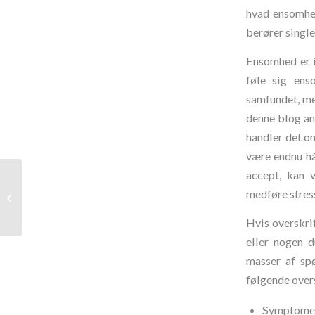
hvad ensomhe
berører singl
Ensomhed er i
føle sig ens
samfundet, me
denne blog an
handler det o
være endnu hå
accept, kan 
medføre stres
Kender DU “Terapihaven”?
Hvis overskri
eller nogen 
masser af sp
følgende overs
Symptomer