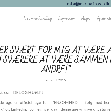
mfa@marinafrost.dk
Traumebehandling
Depression
Angst
Gode rå
 ER SVÆRT FOR MIG AT VÆRE A
 SVÆRERE AT VÆRE SAMMEN
ANDRE!”
20. april 2015
stress – DEL OG HJÆLP!
e uge er officiel uge for ”ENSOMHED” – følg med her,
k”, og Linkedin, hvor jeg hver dag i denne uge vil give dig større 