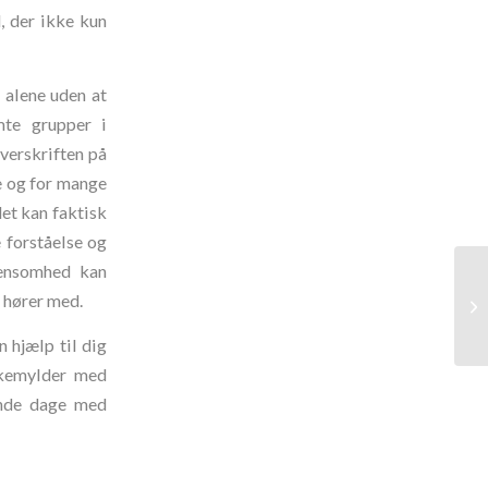
 der ikke kun
 alene uden at
mte grupper i
verskriften på
e og for mange
et kan faktisk
 forståelse og
 ensomhed kan
T
 hører med.
T
 hjælp til dig
nkemylder med
ende dage med