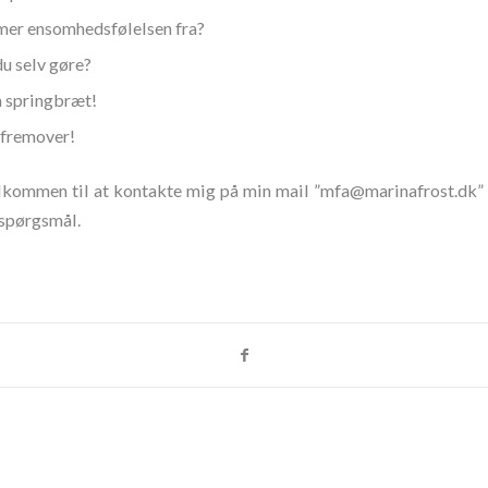
er ensomhedsfølelsen fra?
u selv gøre?
 springbræt!
fremover!
elkommen til at kontakte mig på min mail ”mfa@marinafrost.dk” el
spørgsmål.