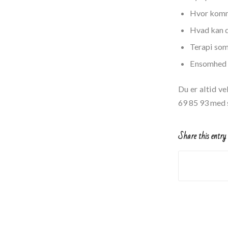
Hvor komm
Hvad kan d
Terapi som
Ensomhed 
Du er altid v
69 85 93 med 
Share this entry